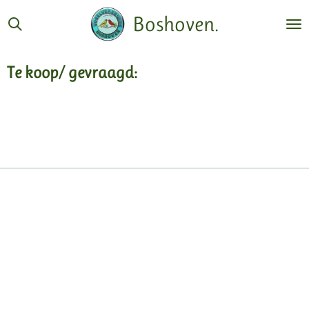
Ga
Boshoven.
direct
naar
de
Te koop/ gevraagd:
hoofdinhoud