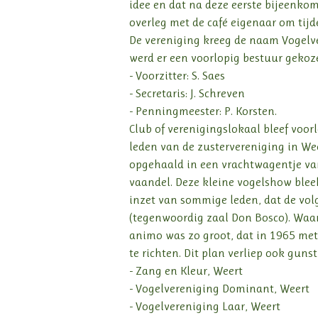
idee en dat na deze eerste bijeenkom
overleg met de café eigenaar om tijd
De vereniging kreeg de naam Vogelv
werd er een voorlopig bestuur gekoz
- Voorzitter: S. Saes
- Secretaris: J. Schreven
- Penningmeester: P. Korsten.
Club of verenigingslokaal bleef voo
leden van de zustervereniging in We
opgehaald in een vrachtwagentje van
vaandel. Deze kleine vogelshow bleek 
inzet van sommige leden, dat de vo
(tegenwoordig zaal Don Bosco). Waar
animo was zo groot, dat in 1965 me
te richten. Dit plan verliep ook guns
- Zang en Kleur, Weert
- Vogelvereniging Dominant, Weert
- Vogelvereniging Laar, Weert