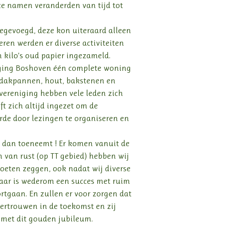
eze namen veranderden van tijd tot
egevoegd, deze kon uiteraard alleen
ren werden er diverse activiteiten
n kilo’s oud papier ingezameld.
niging Boshoven één complete woning
 dakpannen, hout, bakstenen en
vereniging hebben vele leden zich
t zich altijd ingezet om de
rde door lezingen te organiseren en
t dan toeneemt ! Er komen vanuit de
van rust (op TT gebied) hebben wij
moeten zeggen, ook nadat wij diverse
jaar is wederom een succes met ruim
tgaan. En zullen er voor zorgen dat
vertrouwen in de toekomst en zij
es met dit gouden jubileum.