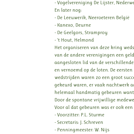
- Vogelvereniging De Lijster, Nederw
En later nog:
- De Leeuwerik, Neeroeteren België
- Kanexo, Deurne
- De Geelgors, Stramproy
- ’t Hout, Helmond
Het organiseren van deze kring weds
van de andere verenigingen een geld
aangesloten lid van de verschillend
en vernoemd op de loten. De eersten 
wedstrijden waren zo een groot succe
gekeurd waren, er vaak nachtwerk aan
helemaal handmatig gebeuren want 
Door de spontane vrijwillige medewer
Voor al dat gebeuren was er ook een 
- Voorzitter: P.L. Sturme
- Secretaris: J. Schreven
- Penningmeester: W. Nijs