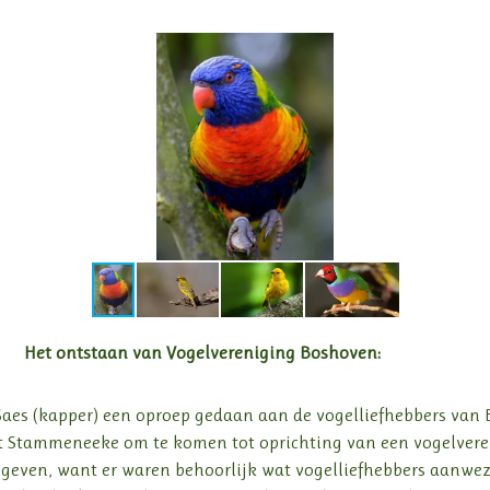
ogelvereniging Boshoven:
 Saes (kapper) een oproep gedaan aan de vogelliefhebbers va
’t Stammeneeke om te komen tot oprichting van een vogelvere
even, want er waren behoorlijk wat vogelliefhebbers aanwezig