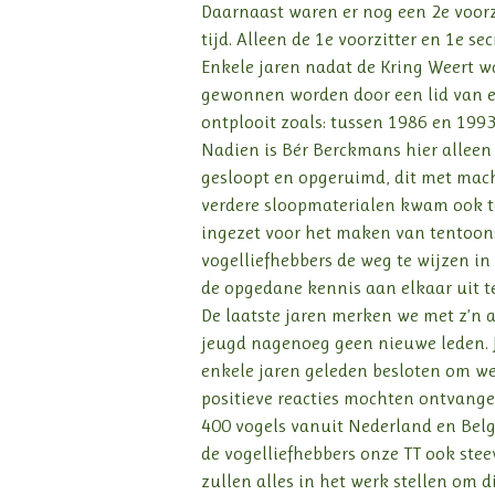
Daarnaast waren er nog een 2e voorzi
tijd. Alleen de 1e voorzitter en 1e s
Enkele jaren nadat de Kring Weert w
gewonnen worden door een lid van ee
ontplooit zoals: tussen 1986 en 1993 
Nadien is Bér Berckmans hier alleen
gesloopt en opgeruimd, dit met mac
verdere sloopmaterialen kwam ook te
ingezet voor het maken van tentoonst
vogelliefhebbers de weg te wijzen in
de opgedane kennis aan elkaar uit te
De laatste jaren merken we met z’n 
jeugd nagenoeg geen nieuwe leden. J
enkele jaren geleden besloten om wee
positieve reacties mochten ontvange
400 vogels vanuit Nederland en Belg
de vogelliefhebbers onze TT ook ste
zullen alles in het werk stellen om d