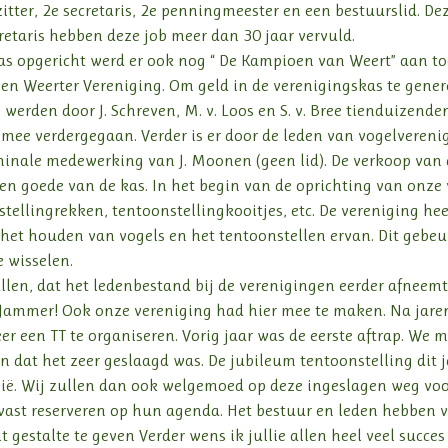
tter, 2e secretaris, 2e penningmeester en een bestuurslid. D
ecretaris hebben deze job meer dan 30 jaar vervuld.
as opgericht werd er ook nog “ De Kampioen van Weert” aan to
n Weerter Vereniging. Om geld in de verenigingskas te genere
werden door J. Schreven, M. v. Loos en S. v. Bree tienduizende
 mee verdergegaan. Verder is er door de leden van vogelvere
hinale medewerking van J. Moonen (geen lid). De verkoop van
n goede van de kas. In het begin van de oprichting van onze 
ellingrekken, tentoonstellingkooitjes, etc. De vereniging heef
 het houden van vogels en het tentoonstellen ervan. Dit gebeu
 wisselen.
allen, dat het ledenbestand bij de verenigingen eerder afneem
ammer! Ook onze vereniging had hier mee te maken. Na jaren 
r een TT te organiseren. Vorig jaar was de eerste aftrap. We 
n dat het zeer geslaagd was. De jubileum tentoonstelling dit 
ië. Wij zullen dan ook welgemoed op deze ingeslagen weg voor
evast reserveren op hun agenda. Het bestuur en leden hebben 
it gestalte te geven Verder wens ik jullie allen heel veel succ