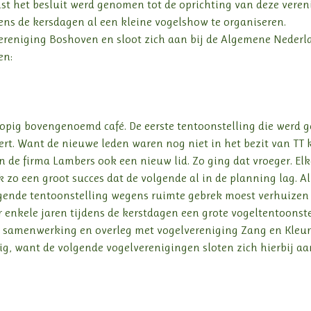
st het besluit werd genomen tot de oprichting van deze verenig
ens de kersdagen al een kleine vogelshow te organiseren.
ereniging Boshoven en sloot zich aan bij de Algemene Neder
en:
rlopig bovengenoemd café. De eerste tentoonstelling die werd
ert. Want de nieuwe leden waren nog niet in het bezit van TT
 de firma Lambers ook een nieuw lid. Zo ging dat vroeger. El
zo een groot succes dat de volgende al in de planning lag. All
lgende tentoonstelling wegens ruimte gebrek moest verhuizen
 enkele jaren tijdens de kerstdagen een grote vogeltentoons
t samenwerking en overleg met vogelvereniging Zang en Kleur
tig, want de volgende vogelverenigingen sloten zich hierbij aa