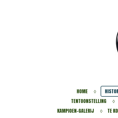
Ga
direct
naar
de
hoofdinhoud
HOME
HISTOR
TENTOONSTELLING
KAMPIOEN-GALERIJ
TE K