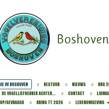
Boshoven
IE VV BOSHOVEN
BESTUUR
NIEUWS
BBQ 2
DE VOGELLIEFHEBBER ACHTER...
CONTACT
LIDMA
OOP/GEVRAAGD
KRING TT 2026
LEDENOMGEVING